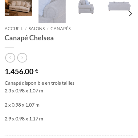
ACCUEIL
/
SALONS
/
CANAPÉS
Canapé Chelsea
1.456.00
€
Canapé disponible en trois tailles
2.3 x 0.98 x 1.07 m
2 x 0.98 x 1.07 m
2.9 x 0.98 x 1.17 m