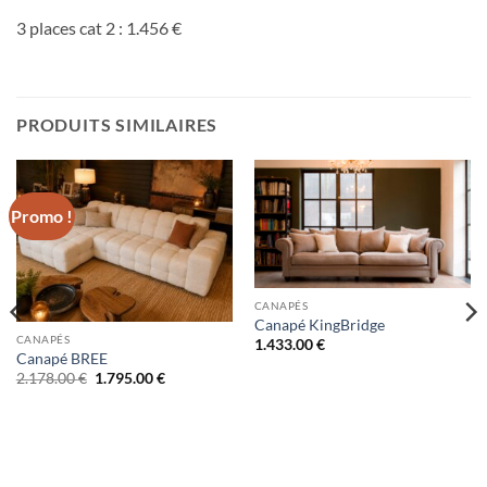
3 places cat 2 : 1.456 €
PRODUITS SIMILAIRES
Promo !
CANAPÉS
Canapé KingBridge
CANAPÉS
1.433.00
€
Canapé BREE
Le
Le
2.178.00
€
1.795.00
€
prix
prix
initial
actuel
était :
est :
2.178.00 €.
1.795.00 €.