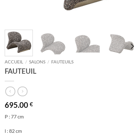
ACCUEIL
/
SALONS
/
FAUTEUILS
FAUTEUIL
695.00
€
P : 77 cm
l : 82 cm