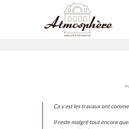
Passer
au
contenu
P
Ca y est les travaux ont comme
Il reste malgré tout encore que